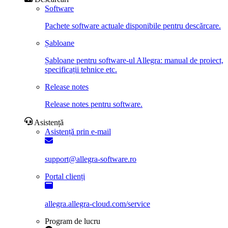
Software
Pachete software actuale disponibile pentru descărcare.
Șabloane
Șabloane pentru software-ul Allegra: manual de proiect,
specificații tehnice etc.
Release notes
Release notes pentru software.
Asistență
Asistență prin e-mail
support@allegra-software.ro
Portal clienți
allegra.allegra-cloud.com/service
Program de lucru