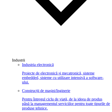
Industrii
Industria electronică
Proiecte de electronică și mecatronică, sisteme
embedded, sisteme cu utilizare intensivă a software-
ului.
Construcții de mașini/Inginerie
Pentru întregul ciclu de viață, de la ideea de produs
până la managementul serviciilor pentru toate tipurile de
produse tehnice.