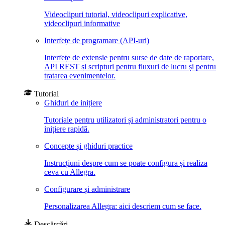
Videoclipuri tutorial, videoclipuri explicative,
videoclipuri informative
Interfețe de programare (API-uri)
Interfețe de extensie pentru surse de date de raportare,
API REST și scripturi pentru fluxuri de lucru și pentru
tratarea evenimentelor.
Tutorial
Ghiduri de inițiere
Tutoriale pentru utilizatori și administratori pentru o
inițiere rapidă.
Concepte și ghiduri practice
Instrucțiuni despre cum se poate configura și realiza
ceva cu Allegra.
Configurare și administrare
Personalizarea Allegra: aici descriem cum se face.
Descărcări