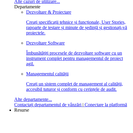
Alte cazuri de utilizare...
Departamente
Dezvoltare & Proiectare
Creați specificații tehnice și funcționale, User Stories,
rapoarte de testare și minute de ședință și gestionați-vă
proiectele.
Dezvoltare Software
Îmbunătățiți procesele de dezvoltare software cu un
instrument complet pentru managementul de proiect
agil.
Managementul calității
Creați un sistem complet de management al calității,
accesibil tuturor și conform cu cerințele de audit.
Alte departamente...
Contactați departamentul de vânzări
|
Conectare la platformă
Resurse