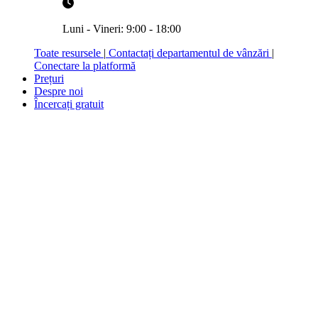
Luni - Vineri: 9:00 - 18:00
Toate resursele
|
Contactați departamentul de vânzări
|
Conectare la platformă
Prețuri
Despre noi
Încercați gratuit
Toate funcționalitățile
Allegra oferă management de proiect, diagrame Gantt, Scrum,
sistem de ticketing, fluxuri de lucru și multe altele. Toate
funcționalitățile software-ului de work management într-o singură
imagine.