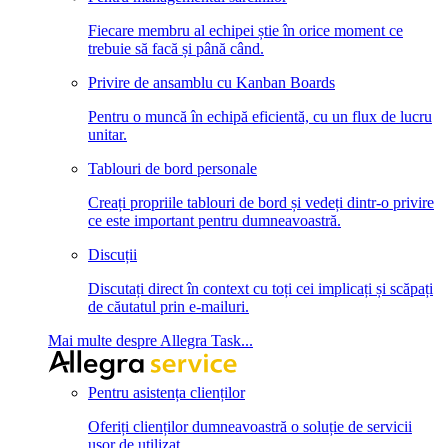
Fiecare membru al echipei știe în orice moment ce
trebuie să facă și până când.
Privire de ansamblu cu Kanban Boards
Pentru o muncă în echipă eficientă, cu un flux de lucru
unitar.
Tablouri de bord personale
Creați propriile tablouri de bord și vedeți dintr-o privire
ce este important pentru dumneavoastră.
Discuții
Discutați direct în context cu toți cei implicați și scăpați
de căutatul prin e-mailuri.
Mai multe despre Allegra Task...
Pentru asistența clienților
Oferiți clienților dumneavoastră o soluție de servicii
ușor de utilizat.