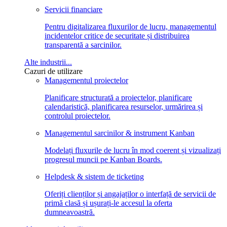
Servicii financiare
Pentru digitalizarea fluxurilor de lucru, managementul
incidentelor critice de securitate și distribuirea
transparentă a sarcinilor.
Alte industrii...
Cazuri de utilizare
Managementul proiectelor
Planificare structurată a proiectelor, planificare
calendaristică, planificarea resurselor, urmărirea și
controlul proiectelor.
Managementul sarcinilor & instrument Kanban
Modelați fluxurile de lucru în mod coerent și vizualizați
progresul muncii pe Kanban Boards.
Helpdesk & sistem de ticketing
Oferiți clienților și angajaților o interfață de servicii de
primă clasă și ușurați-le accesul la oferta
dumneavoastră.