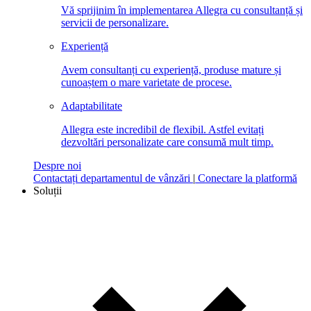
Vă sprijinim în implementarea Allegra cu consultanță și
servicii de personalizare.
Experiență
Avem consultanți cu experiență, produse mature și
cunoaștem o mare varietate de procese.
Adaptabilitate
Allegra este incredibil de flexibil. Astfel evitați
dezvoltări personalizate care consumă mult timp.
Despre noi
Contactați departamentul de vânzări
|
Conectare la platformă
Soluții