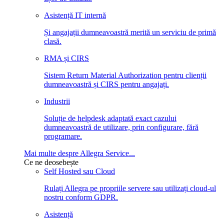
Asistență IT internă
Și angajații dumneavoastră merită un serviciu de primă
clasă.
RMA și CIRS
Sistem Return Material Authorization pentru clienții
dumneavoastră și CIRS pentru angajați.
Industrii
Soluție de helpdesk adaptată exact cazului
dumneavoastră de utilizare, prin configurare, fără
programare.
Mai multe despre Allegra Service...
Ce ne deosebește
Self Hosted sau Cloud
Rulați Allegra pe propriile servere sau utilizați cloud-ul
nostru conform GDPR.
Asistență