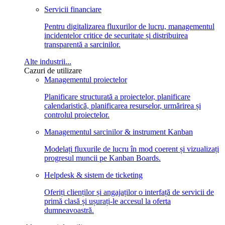
Servicii financiare
Pentru digitalizarea fluxurilor de lucru, managementul
incidentelor critice de securitate și distribuirea
transparentă a sarcinilor.
Alte industrii...
Cazuri de utilizare
Managementul proiectelor
Planificare structurată a proiectelor, planificare
calendaristică, planificarea resurselor, urmărirea și
controlul proiectelor.
Managementul sarcinilor & instrument Kanban
Modelați fluxurile de lucru în mod coerent și vizualizați
progresul muncii pe Kanban Boards.
Helpdesk & sistem de ticketing
Oferiți clienților și angajaților o interfață de servicii de
primă clasă și ușurați-le accesul la oferta
dumneavoastră.