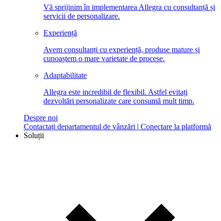
Vă sprijinim în implementarea Allegra cu consultanță și
servicii de personalizare.
Experiență
Avem consultanți cu experiență, produse mature și
cunoaștem o mare varietate de procese.
Adaptabilitate
Allegra este incredibil de flexibil. Astfel evitați
dezvoltări personalizate care consumă mult timp.
Despre noi
Contactați departamentul de vânzări
|
Conectare la platformă
Soluții