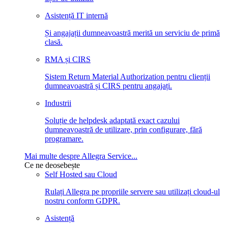
Asistență IT internă
Și angajații dumneavoastră merită un serviciu de primă
clasă.
RMA și CIRS
Sistem Return Material Authorization pentru clienții
dumneavoastră și CIRS pentru angajați.
Industrii
Soluție de helpdesk adaptată exact cazului
dumneavoastră de utilizare, prin configurare, fără
programare.
Mai multe despre Allegra Service...
Ce ne deosebește
Self Hosted sau Cloud
Rulați Allegra pe propriile servere sau utilizați cloud-ul
nostru conform GDPR.
Asistență