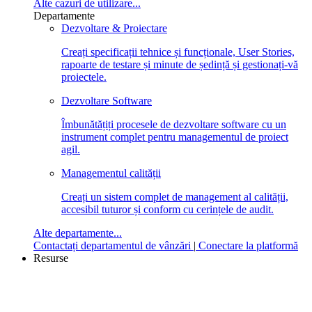
Alte cazuri de utilizare...
Departamente
Dezvoltare & Proiectare
Creați specificații tehnice și funcționale, User Stories,
rapoarte de testare și minute de ședință și gestionați-vă
proiectele.
Dezvoltare Software
Îmbunătățiți procesele de dezvoltare software cu un
instrument complet pentru managementul de proiect
agil.
Managementul calității
Creați un sistem complet de management al calității,
accesibil tuturor și conform cu cerințele de audit.
Alte departamente...
Contactați departamentul de vânzări
|
Conectare la platformă
Resurse