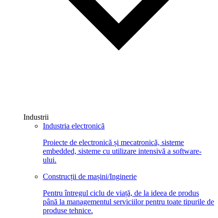
Industrii
Industria electronică
Proiecte de electronică și mecatronică, sisteme
embedded, sisteme cu utilizare intensivă a software-
ului.
Construcții de mașini/Inginerie
Pentru întregul ciclu de viață, de la ideea de produs
până la managementul serviciilor pentru toate tipurile de
produse tehnice.