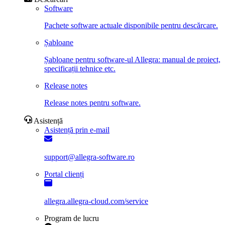
Software
Pachete software actuale disponibile pentru descărcare.
Șabloane
Șabloane pentru software-ul Allegra: manual de proiect,
specificații tehnice etc.
Release notes
Release notes pentru software.
Asistență
Asistență prin e-mail
support@allegra-software.ro
Portal clienți
allegra.allegra-cloud.com/service
Program de lucru