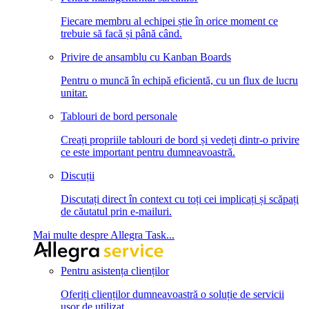
Fiecare membru al echipei știe în orice moment ce
trebuie să facă și până când.
Privire de ansamblu cu Kanban Boards
Pentru o muncă în echipă eficientă, cu un flux de lucru
unitar.
Tablouri de bord personale
Creați propriile tablouri de bord și vedeți dintr-o privire
ce este important pentru dumneavoastră.
Discuții
Discutați direct în context cu toți cei implicați și scăpați
de căutatul prin e-mailuri.
Mai multe despre Allegra Task...
Pentru asistența clienților
Oferiți clienților dumneavoastră o soluție de servicii
ușor de utilizat.