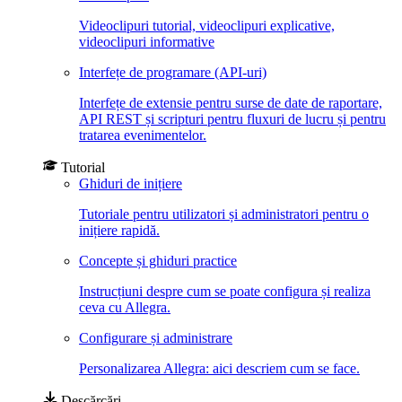
Videoclipuri tutorial, videoclipuri explicative,
videoclipuri informative
Interfețe de programare (API-uri)
Interfețe de extensie pentru surse de date de raportare,
API REST și scripturi pentru fluxuri de lucru și pentru
tratarea evenimentelor.
Tutorial
Ghiduri de inițiere
Tutoriale pentru utilizatori și administratori pentru o
inițiere rapidă.
Concepte și ghiduri practice
Instrucțiuni despre cum se poate configura și realiza
ceva cu Allegra.
Configurare și administrare
Personalizarea Allegra: aici descriem cum se face.
Descărcări