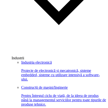
Industrii
Industria electronică
Proiecte de electronică și mecatronică, sisteme
embedded, sisteme cu utilizare intensivă a software-
ului.
Construcții de mașini/Inginerie
Pentru întregul ciclu de viață, de la ideea de produs
până la managementul serviciilor pentru toate tipurile de
produse tehnice.