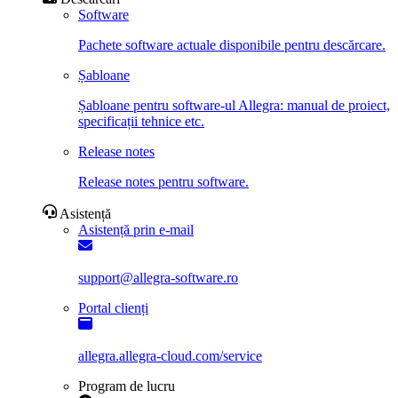
Software
Pachete software actuale disponibile pentru descărcare.
Șabloane
Șabloane pentru software-ul Allegra: manual de proiect,
specificații tehnice etc.
Release notes
Release notes pentru software.
Asistență
Asistență prin e-mail
support@allegra-software.ro
Portal clienți
allegra.allegra-cloud.com/service
Program de lucru