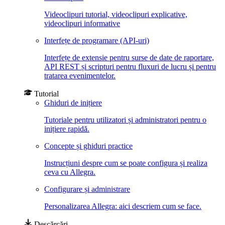
Videoclipuri tutorial, videoclipuri explicative,
videoclipuri informative
Interfețe de programare (API-uri)
Interfețe de extensie pentru surse de date de raportare,
API REST și scripturi pentru fluxuri de lucru și pentru
tratarea evenimentelor.
Tutorial
Ghiduri de inițiere
Tutoriale pentru utilizatori și administratori pentru o
inițiere rapidă.
Concepte și ghiduri practice
Instrucțiuni despre cum se poate configura și realiza
ceva cu Allegra.
Configurare și administrare
Personalizarea Allegra: aici descriem cum se face.
Descărcări