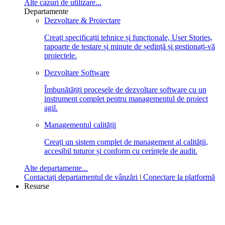
Alte cazuri de utilizare...
Departamente
Dezvoltare & Proiectare
Creați specificații tehnice și funcționale, User Stories,
rapoarte de testare și minute de ședință și gestionați-vă
proiectele.
Dezvoltare Software
Îmbunătățiți procesele de dezvoltare software cu un
instrument complet pentru managementul de proiect
agil.
Managementul calității
Creați un sistem complet de management al calității,
accesibil tuturor și conform cu cerințele de audit.
Alte departamente...
Contactați departamentul de vânzări
|
Conectare la platformă
Resurse