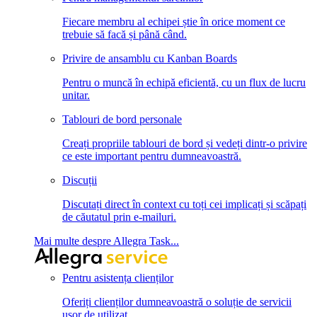
Fiecare membru al echipei știe în orice moment ce
trebuie să facă și până când.
Privire de ansamblu cu Kanban Boards
Pentru o muncă în echipă eficientă, cu un flux de lucru
unitar.
Tablouri de bord personale
Creați propriile tablouri de bord și vedeți dintr-o privire
ce este important pentru dumneavoastră.
Discuții
Discutați direct în context cu toți cei implicați și scăpați
de căutatul prin e-mailuri.
Mai multe despre Allegra Task...
Pentru asistența clienților
Oferiți clienților dumneavoastră o soluție de servicii
ușor de utilizat.