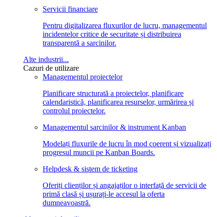
Servicii financiare
Pentru digitalizarea fluxurilor de lucru, managementul
incidentelor critice de securitate și distribuirea
transparentă a sarcinilor.
Alte industrii...
Cazuri de utilizare
Managementul proiectelor
Planificare structurată a proiectelor, planificare
calendaristică, planificarea resurselor, urmărirea și
controlul proiectelor.
Managementul sarcinilor & instrument Kanban
Modelați fluxurile de lucru în mod coerent și vizualizați
progresul muncii pe Kanban Boards.
Helpdesk & sistem de ticketing
Oferiți clienților și angajaților o interfață de servicii de
primă clasă și ușurați-le accesul la oferta
dumneavoastră.