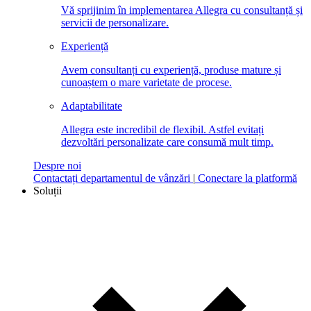
Vă sprijinim în implementarea Allegra cu consultanță și
servicii de personalizare.
Experiență
Avem consultanți cu experiență, produse mature și
cunoaștem o mare varietate de procese.
Adaptabilitate
Allegra este incredibil de flexibil. Astfel evitați
dezvoltări personalizate care consumă mult timp.
Despre noi
Contactați departamentul de vânzări
|
Conectare la platformă
Soluții