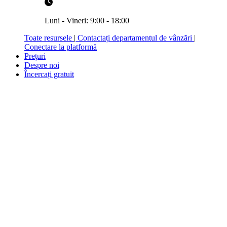
Luni - Vineri: 9:00 - 18:00
Toate resursele
|
Contactați departamentul de vânzări
|
Conectare la platformă
Prețuri
Despre noi
Încercați gratuit
Prețuri
Trei produse, o singură platformă de Work Management. Prețuri
scalabile pentru orice echipă.