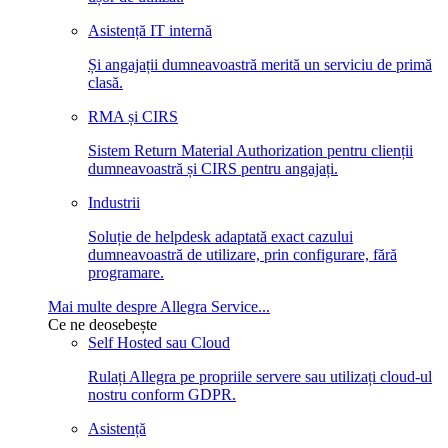
Asistență IT internă
Și angajații dumneavoastră merită un serviciu de primă
clasă.
RMA și CIRS
Sistem Return Material Authorization pentru clienții
dumneavoastră și CIRS pentru angajați.
Industrii
Soluție de helpdesk adaptată exact cazului
dumneavoastră de utilizare, prin configurare, fără
programare.
Mai multe despre Allegra Service...
Ce ne deosebește
Self Hosted sau Cloud
Rulați Allegra pe propriile servere sau utilizați cloud-ul
nostru conform GDPR.
Asistență