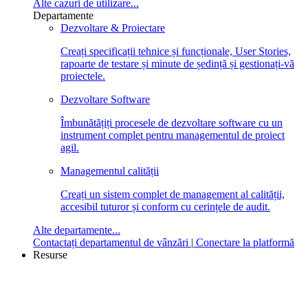
Alte cazuri de utilizare...
Departamente
Dezvoltare & Proiectare
Creați specificații tehnice și funcționale, User Stories,
rapoarte de testare și minute de ședință și gestionați-vă
proiectele.
Dezvoltare Software
Îmbunătățiți procesele de dezvoltare software cu un
instrument complet pentru managementul de proiect
agil.
Managementul calității
Creați un sistem complet de management al calității,
accesibil tuturor și conform cu cerințele de audit.
Alte departamente...
Contactați departamentul de vânzări
|
Conectare la platformă
Resurse