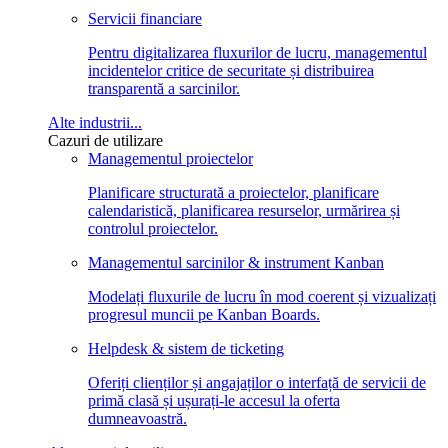
Servicii financiare
Pentru digitalizarea fluxurilor de lucru, managementul
incidentelor critice de securitate și distribuirea
transparentă a sarcinilor.
Alte industrii...
Cazuri de utilizare
Managementul proiectelor
Planificare structurată a proiectelor, planificare
calendaristică, planificarea resurselor, urmărirea și
controlul proiectelor.
Managementul sarcinilor & instrument Kanban
Modelați fluxurile de lucru în mod coerent și vizualizați
progresul muncii pe Kanban Boards.
Helpdesk & sistem de ticketing
Oferiți clienților și angajaților o interfață de servicii de
primă clasă și ușurați-le accesul la oferta
dumneavoastră.