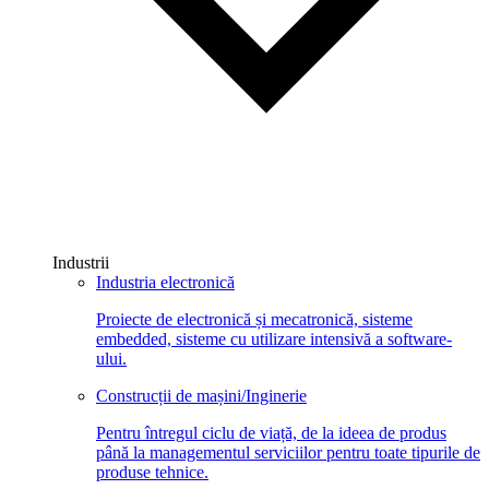
Industrii
Industria electronică
Proiecte de electronică și mecatronică, sisteme
embedded, sisteme cu utilizare intensivă a software-
ului.
Construcții de mașini/Inginerie
Pentru întregul ciclu de viață, de la ideea de produs
până la managementul serviciilor pentru toate tipurile de
produse tehnice.