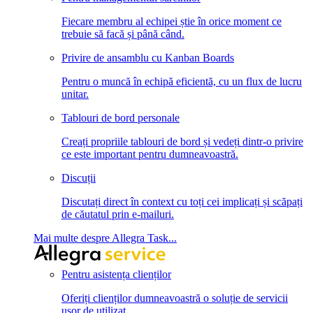
Fiecare membru al echipei știe în orice moment ce
trebuie să facă și până când.
Privire de ansamblu cu Kanban Boards
Pentru o muncă în echipă eficientă, cu un flux de lucru
unitar.
Tablouri de bord personale
Creați propriile tablouri de bord și vedeți dintr-o privire
ce este important pentru dumneavoastră.
Discuții
Discutați direct în context cu toți cei implicați și scăpați
de căutatul prin e-mailuri.
Mai multe despre Allegra Task...
Pentru asistența clienților
Oferiți clienților dumneavoastră o soluție de servicii
ușor de utilizat.