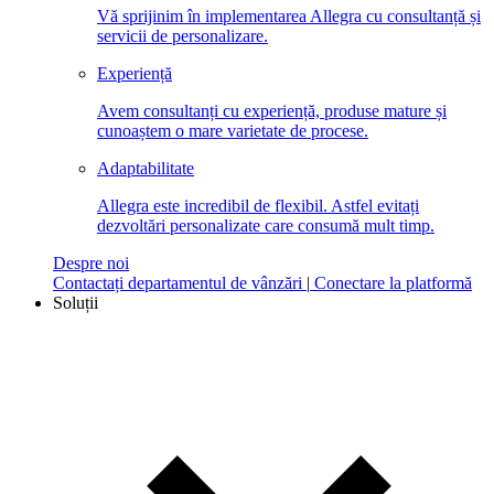
Vă sprijinim în implementarea Allegra cu consultanță și
servicii de personalizare.
Experiență
Avem consultanți cu experiență, produse mature și
cunoaștem o mare varietate de procese.
Adaptabilitate
Allegra este incredibil de flexibil. Astfel evitați
dezvoltări personalizate care consumă mult timp.
Despre noi
Contactați departamentul de vânzări
|
Conectare la platformă
Soluții