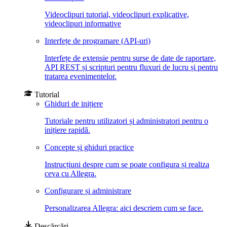
Videoclipuri tutorial, videoclipuri explicative,
videoclipuri informative
Interfețe de programare (API-uri)
Interfețe de extensie pentru surse de date de raportare,
API REST și scripturi pentru fluxuri de lucru și pentru
tratarea evenimentelor.
Tutorial
Ghiduri de inițiere
Tutoriale pentru utilizatori și administratori pentru o
inițiere rapidă.
Concepte și ghiduri practice
Instrucțiuni despre cum se poate configura și realiza
ceva cu Allegra.
Configurare și administrare
Personalizarea Allegra: aici descriem cum se face.
Descărcări