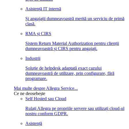
Asistență IT internă
Și angajații dumneavoastră merită un serviciu de primă
clasă.
RMA și CIRS
Sistem Return Material Authorization pentru clienții
dumneavoastră și CIRS pentru angajați.
Industrii
Soluție de helpdesk adaptată exact cazului
dumneavoastră de utilizare, prin configurare, fără
programare.
Mai multe despre Allegra Service...
Ce ne deosebește
Self Hosted sau Cloud
Rulați Allegra pe propriile servere sau utilizați cloud-ul
nostru conform GDPR.
Asistență