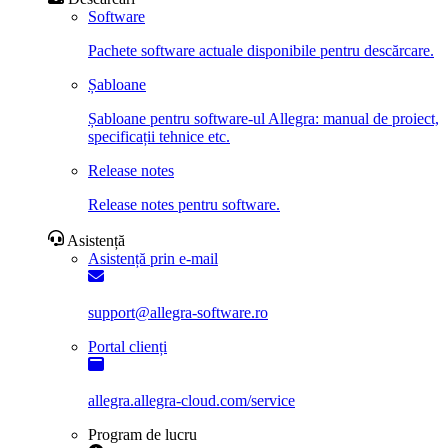
Software
Pachete software actuale disponibile pentru descărcare.
Șabloane
Șabloane pentru software-ul Allegra: manual de proiect,
specificații tehnice etc.
Release notes
Release notes pentru software.
Asistență
Asistență prin e-mail
support@allegra-software.ro
Portal clienți
allegra.allegra-cloud.com/service
Program de lucru