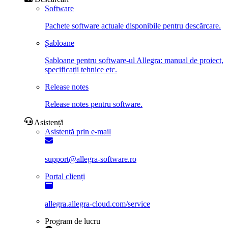
Software
Pachete software actuale disponibile pentru descărcare.
Șabloane
Șabloane pentru software-ul Allegra: manual de proiect,
specificații tehnice etc.
Release notes
Release notes pentru software.
Asistență
Asistență prin e-mail
support@allegra-software.ro
Portal clienți
allegra.allegra-cloud.com/service
Program de lucru