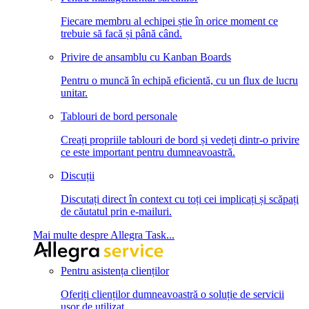
Fiecare membru al echipei știe în orice moment ce
trebuie să facă și până când.
Privire de ansamblu cu Kanban Boards
Pentru o muncă în echipă eficientă, cu un flux de lucru
unitar.
Tablouri de bord personale
Creați propriile tablouri de bord și vedeți dintr-o privire
ce este important pentru dumneavoastră.
Discuții
Discutați direct în context cu toți cei implicați și scăpați
de căutatul prin e-mailuri.
Mai multe despre Allegra Task...
Pentru asistența clienților
Oferiți clienților dumneavoastră o soluție de servicii
ușor de utilizat.