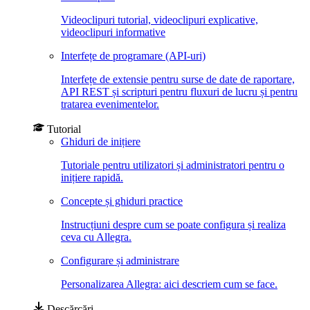
Videoclipuri tutorial, videoclipuri explicative,
videoclipuri informative
Interfețe de programare (API-uri)
Interfețe de extensie pentru surse de date de raportare,
API REST și scripturi pentru fluxuri de lucru și pentru
tratarea evenimentelor.
Tutorial
Ghiduri de inițiere
Tutoriale pentru utilizatori și administratori pentru o
inițiere rapidă.
Concepte și ghiduri practice
Instrucțiuni despre cum se poate configura și realiza
ceva cu Allegra.
Configurare și administrare
Personalizarea Allegra: aici descriem cum se face.
Descărcări