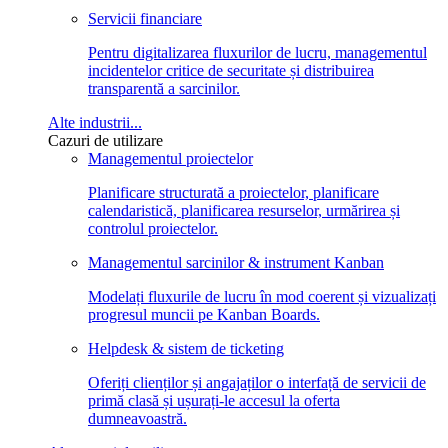
Servicii financiare
Pentru digitalizarea fluxurilor de lucru, managementul
incidentelor critice de securitate și distribuirea
transparentă a sarcinilor.
Alte industrii...
Cazuri de utilizare
Managementul proiectelor
Planificare structurată a proiectelor, planificare
calendaristică, planificarea resurselor, urmărirea și
controlul proiectelor.
Managementul sarcinilor & instrument Kanban
Modelați fluxurile de lucru în mod coerent și vizualizați
progresul muncii pe Kanban Boards.
Helpdesk & sistem de ticketing
Oferiți clienților și angajaților o interfață de servicii de
primă clasă și ușurați-le accesul la oferta
dumneavoastră.