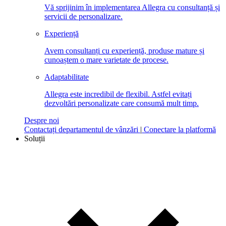
Vă sprijinim în implementarea Allegra cu consultanță și
servicii de personalizare.
Experiență
Avem consultanți cu experiență, produse mature și
cunoaștem o mare varietate de procese.
Adaptabilitate
Allegra este incredibil de flexibil. Astfel evitați
dezvoltări personalizate care consumă mult timp.
Despre noi
Contactați departamentul de vânzări
|
Conectare la platformă
Soluții