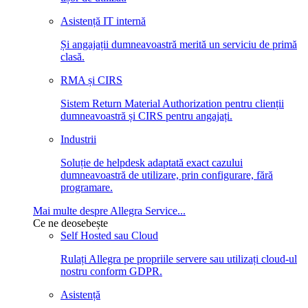
Asistență IT internă
Și angajații dumneavoastră merită un serviciu de primă
clasă.
RMA și CIRS
Sistem Return Material Authorization pentru clienții
dumneavoastră și CIRS pentru angajați.
Industrii
Soluție de helpdesk adaptată exact cazului
dumneavoastră de utilizare, prin configurare, fără
programare.
Mai multe despre Allegra Service...
Ce ne deosebește
Self Hosted sau Cloud
Rulați Allegra pe propriile servere sau utilizați cloud-ul
nostru conform GDPR.
Asistență