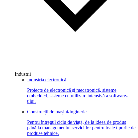
Industrii
Industria electronică
Proiecte de electronică și mecatronică, sisteme
embedded, sisteme cu utilizare intensivă a software-
ului.
Construcții de mașini/Inginerie
Pentru întregul ciclu de viață, de la ideea de produs
până la managementul serviciilor pentru toate tipurile de
produse tehnice.