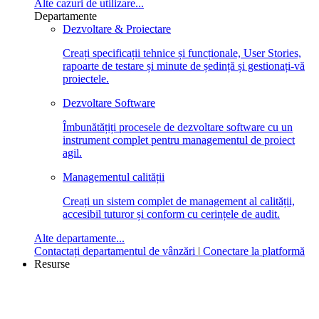
Alte cazuri de utilizare...
Departamente
Dezvoltare & Proiectare
Creați specificații tehnice și funcționale, User Stories,
rapoarte de testare și minute de ședință și gestionați-vă
proiectele.
Dezvoltare Software
Îmbunătățiți procesele de dezvoltare software cu un
instrument complet pentru managementul de proiect
agil.
Managementul calității
Creați un sistem complet de management al calității,
accesibil tuturor și conform cu cerințele de audit.
Alte departamente...
Contactați departamentul de vânzări
|
Conectare la platformă
Resurse