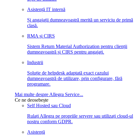
Asistență IT internă
Și angajații dumneavoastră merită un serviciu de primă
clasă.
RMA și CIRS
Sistem Return Material Authorization pentru clienții
dumneavoastră și CIRS pentru angajați.
Industrii
Soluție de helpdesk adaptată exact cazului
dumneavoastră de utilizare, prin configurare, fără
programare.
Mai multe despre Allegra Service...
Ce ne deosebește
Self Hosted sau Cloud
Rulați Allegra pe propriile servere sau utilizați cloud-ul
nostru conform GDPR.
Asistență