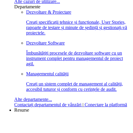
Alte cazuri de utilizare...
Departamente
Dezvoltare & Proiectare
Creați specificații tehnice și funcționale, User Stories,
rapoarte de testare și minute de ședință și gestionați-vă
proiectele.
Dezvoltare Software
Îmbunătățiți procesele de dezvoltare software cu un
instrument complet pentru managementul de proiect
agil.
Managementul calității
Creați un sistem complet de management al calității,
accesibil tuturor și conform cu cerințele de audit.
Alte departamente...
Contactați departamentul de vânzări
|
Conectare la platformă
Resurse