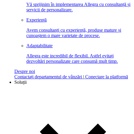
Vă sprijinim în implementarea Allegra cu consultanță și
servicii de personalizare.
Experiență
Avem consultanți cu experiență, produse mature și
cunoaștem o mare varietate de procese.
Adaptabilitate
Allegra este incredibil de flexibil. Astfel evitați
dezvoltări personalizate care consumă mult timp.
Despre noi
Contactați departamentul de vânzări
|
Conectare la platformă
Soluții