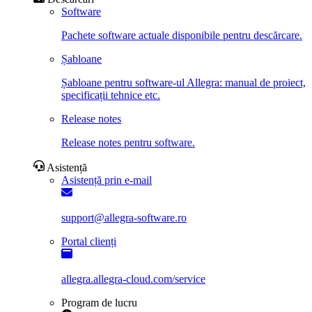
Software
Pachete software actuale disponibile pentru descărcare.
Șabloane
Șabloane pentru software-ul Allegra: manual de proiect,
specificații tehnice etc.
Release notes
Release notes pentru software.
Asistență
Asistență prin e-mail
support@allegra-software.ro
Portal clienți
allegra.allegra-cloud.com/service
Program de lucru