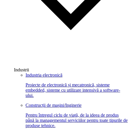
Industrii
Industria electronică
Proiecte de electronică și mecatronică, sisteme
embedded, sisteme cu utilizare intensivă a software-
ului.
Construcții de mașini/Inginerie
Pentru întregul ciclu de viață, de la ideea de produs
până la managementul serviciilor pentru toate tipurile de
produse tehnice.