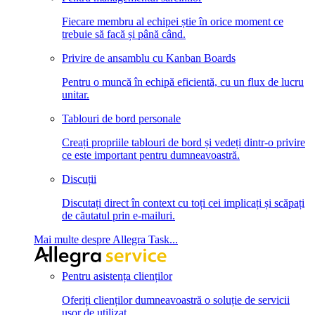
Fiecare membru al echipei știe în orice moment ce
trebuie să facă și până când.
Privire de ansamblu cu Kanban Boards
Pentru o muncă în echipă eficientă, cu un flux de lucru
unitar.
Tablouri de bord personale
Creați propriile tablouri de bord și vedeți dintr-o privire
ce este important pentru dumneavoastră.
Discuții
Discutați direct în context cu toți cei implicați și scăpați
de căutatul prin e-mailuri.
Mai multe despre Allegra Task...
Pentru asistența clienților
Oferiți clienților dumneavoastră o soluție de servicii
ușor de utilizat.