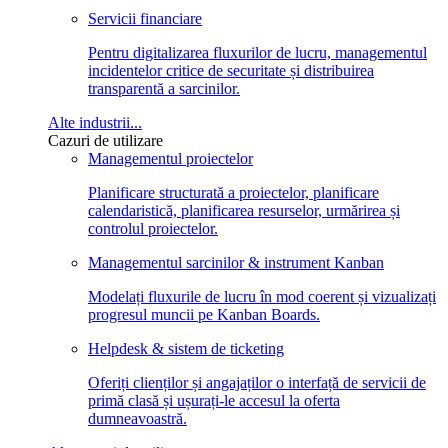
Servicii financiare
Pentru digitalizarea fluxurilor de lucru, managementul
incidentelor critice de securitate și distribuirea
transparentă a sarcinilor.
Alte industrii...
Cazuri de utilizare
Managementul proiectelor
Planificare structurată a proiectelor, planificare
calendaristică, planificarea resurselor, urmărirea și
controlul proiectelor.
Managementul sarcinilor & instrument Kanban
Modelați fluxurile de lucru în mod coerent și vizualizați
progresul muncii pe Kanban Boards.
Helpdesk & sistem de ticketing
Oferiți clienților și angajaților o interfață de servicii de
primă clasă și ușurați-le accesul la oferta
dumneavoastră.