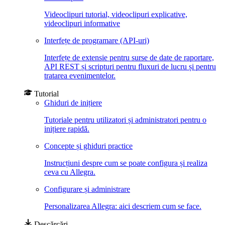
Videoclipuri tutorial, videoclipuri explicative,
videoclipuri informative
Interfețe de programare (API-uri)
Interfețe de extensie pentru surse de date de raportare,
API REST și scripturi pentru fluxuri de lucru și pentru
tratarea evenimentelor.
Tutorial
Ghiduri de inițiere
Tutoriale pentru utilizatori și administratori pentru o
inițiere rapidă.
Concepte și ghiduri practice
Instrucțiuni despre cum se poate configura și realiza
ceva cu Allegra.
Configurare și administrare
Personalizarea Allegra: aici descriem cum se face.
Descărcări