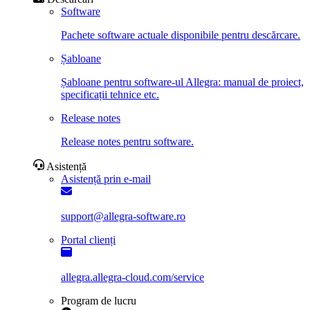
Software
Pachete software actuale disponibile pentru descărcare.
Șabloane
Șabloane pentru software-ul Allegra: manual de proiect,
specificații tehnice etc.
Release notes
Release notes pentru software.
Asistență
Asistență prin e-mail
support@allegra-software.ro
Portal clienți
allegra.allegra-cloud.com/service
Program de lucru