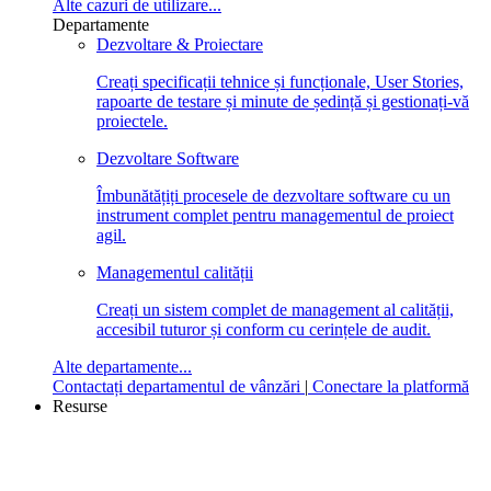
Alte cazuri de utilizare...
Departamente
Dezvoltare & Proiectare
Creați specificații tehnice și funcționale, User Stories,
rapoarte de testare și minute de ședință și gestionați-vă
proiectele.
Dezvoltare Software
Îmbunătățiți procesele de dezvoltare software cu un
instrument complet pentru managementul de proiect
agil.
Managementul calității
Creați un sistem complet de management al calității,
accesibil tuturor și conform cu cerințele de audit.
Alte departamente...
Contactați departamentul de vânzări
|
Conectare la platformă
Resurse