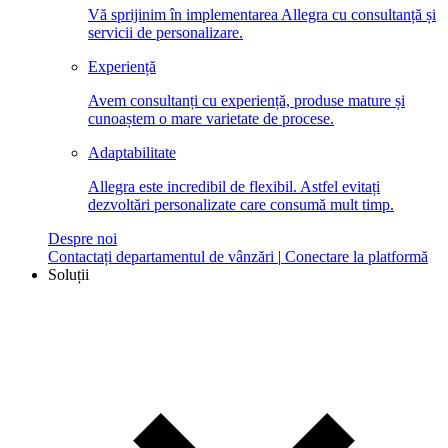
Vă sprijinim în implementarea Allegra cu consultanță și
servicii de personalizare.
Experiență
Avem consultanți cu experiență, produse mature și
cunoaștem o mare varietate de procese.
Adaptabilitate
Allegra este incredibil de flexibil. Astfel evitați
dezvoltări personalizate care consumă mult timp.
Despre noi
Contactați departamentul de vânzări
|
Conectare la platformă
Soluții