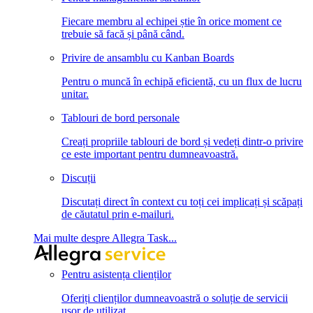
Fiecare membru al echipei știe în orice moment ce
trebuie să facă și până când.
Privire de ansamblu cu Kanban Boards
Pentru o muncă în echipă eficientă, cu un flux de lucru
unitar.
Tablouri de bord personale
Creați propriile tablouri de bord și vedeți dintr-o privire
ce este important pentru dumneavoastră.
Discuții
Discutați direct în context cu toți cei implicați și scăpați
de căutatul prin e-mailuri.
Mai multe despre Allegra Task...
Pentru asistența clienților
Oferiți clienților dumneavoastră o soluție de servicii
ușor de utilizat.