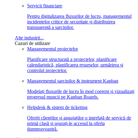
Servicii financiare
Pentru digitalizarea fluxurilor de lucru, managementul
incidentelor critice de securitate și distribuirea
transparentă a sarcinilor.
Alte industrii...
Cazuri de utilizare
Managementul proiectelor
Planificare structurată a proiectelor, planificare
calendaristică, planificarea resurselor, urmărirea și
controlul proiectelor.
Managementul sarcinilor & instrument Kanban
Modelați fluxurile de lucru în mod coerent și vizualizați
progresul muncii pe Kanban Boards.
Helpdesk & sistem de ticketing
Oferiți clienților și angajaților o interfață de servicii de
primă clasă și ușurați-le accesul la oferta
dumneavoastră.