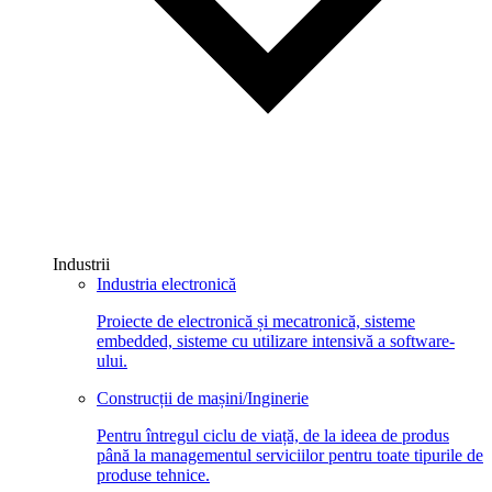
Industrii
Industria electronică
Proiecte de electronică și mecatronică, sisteme
embedded, sisteme cu utilizare intensivă a software-
ului.
Construcții de mașini/Inginerie
Pentru întregul ciclu de viață, de la ideea de produs
până la managementul serviciilor pentru toate tipurile de
produse tehnice.