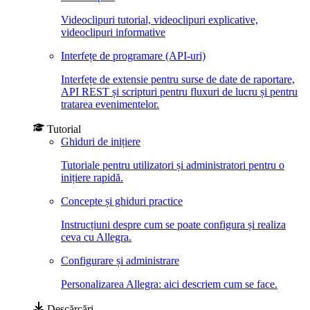
Videoclipuri tutorial, videoclipuri explicative,
videoclipuri informative
Interfețe de programare (API-uri)
Interfețe de extensie pentru surse de date de raportare,
API REST și scripturi pentru fluxuri de lucru și pentru
tratarea evenimentelor.
Tutorial
Ghiduri de inițiere
Tutoriale pentru utilizatori și administratori pentru o
inițiere rapidă.
Concepte și ghiduri practice
Instrucțiuni despre cum se poate configura și realiza
ceva cu Allegra.
Configurare și administrare
Personalizarea Allegra: aici descriem cum se face.
Descărcări