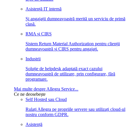
Asistență IT internă
Și angajații dumneavoastră merită un serviciu de primă
clasă.
RMA și CIRS
Sistem Return Material Authorization pentru clienții
dumneavoastră și CIRS pentru angajați.
Industrii
Soluție de helpdesk adaptată exact cazului
dumneavoastră de utilizare, prin configurare, fără
programare.
Mai multe despre Allegra Service...
Ce ne deosebește
Self Hosted sau Cloud
Rulați Allegra pe propriile servere sau utilizați cloud-ul
nostru conform GDPR.
Asistență